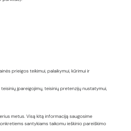
ės prieigos teikimui, palaikymui, kūrimui ir
eisinių įpareigojimų, teisinių pretenzijų nustatymui,
erius metus. Visą kitą informaciją saugosime
onkretiems santykiams taikomu ieškinio pareiškimo