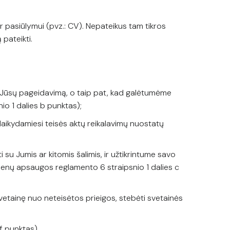
r pasiūlymui (pvz.: CV). Nepateikus tam tikros
 pateikti.
gal Jūsų pageidavimą, o taip pat, kad galėtumėme
io 1 dalies b punktas);
aikydamiesi teisės aktų reikalavimų nuostatų
i su Jumis ar kitomis šalimis, ir užtikrintume savo
omenų apsaugos reglamento 6 straipsnio 1 dalies c
Svetainę nuo neteisėtos prieigos, stebėti svetainės
f punktas).