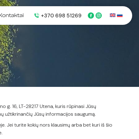
+370 698 51269
Kontaktai
Facebook
Instagram
page
page
opens
opens
in
in
new
new
window
window
o g. 16, LT-28217 Utena, kuris rūpinasi Jūsų
ų užtikrinančių Jūsų informacijos saugumą.
 Jei turite kokių nors klausimų arba bet kuri iš šio
e.