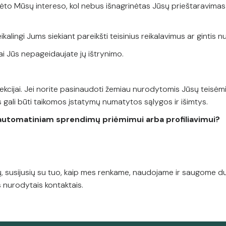
to Mūsų intereso, kol nebus išnagrinėtas Jūsų prieštaravimas 
lingi Jums siekiant pareikšti teisinius reikalavimus ar gintis nu
ai Jūs nepageidaujate jų ištrynimo.
cijai. Jei norite pasinaudoti žemiau nurodytomis Jūsų teisėmis
s gali būti taikomos įstatymų numatytos sąlygos ir išimtys.
utomatiniam sprendimų priėmimui arba profiliavimui?
mų, susijusių su tuo, kaip mes renkame, naudojame ir saugome
s nurodytais kontaktais.