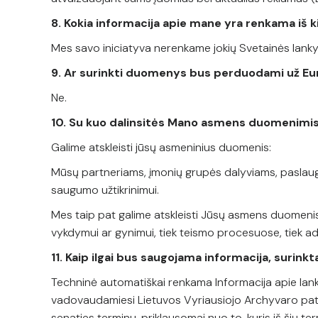
8. Kokia informacija apie mane yra renkama iš k
Mes savo iniciatyva nerenkame jokių Svetainės lankyt
9. Ar surinkti duomenys bus perduodami už E
Ne.
10. Su kuo dalinsitės Mano asmens duomenimi
Galime atskleisti jūsų asmeninius duomenis:
Mūsų partneriams, įmonių grupės dalyviams, paslaugų t
saugumo užtikrinimui.
Mes taip pat galime atskleisti Jūsų asmens duomenis, j
vykdymui ar gynimui, tiek teismo procesuose, tiek 
11. Kaip ilgai bus saugojama informacija, surin
Techninė automatiškai renkama Informacija apie lank
vadovaudamiesi Lietuvos Vyriausiojo Archyvaro patv
senaties terminu, priklausomai nuo to, kuris iš šių ter