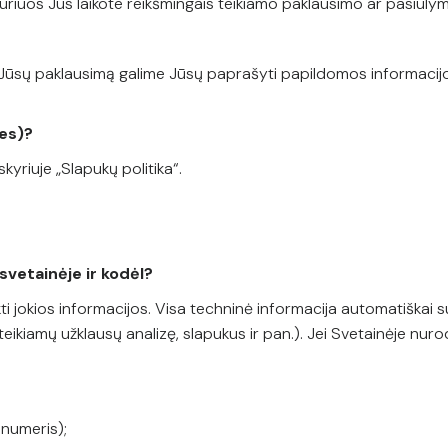
 kuriuos Jūs laikote reikšmingais teikiamo paklausimo ar pasiūl
į Jūsų paklausimą galime Jūsų paprašyti papildomos informacij
ies)?
yriuje „Slapukų politika“.
 svetainėje ir kodėl?
ti jokios informacijos. Visa techninė informacija automatiškai 
eikiamų užklausų analizę, slapukus ir pan.). Jei Svetainėje nu
 numeris);