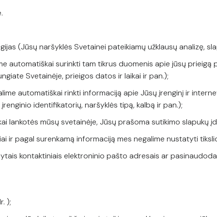
e.
ijas (Jūsų naršyklės Svetainei pateikiamų užklausų analizę, sla
 automatiškai surinkti tam tikrus duomenis apie jūsų prieigą pri
ungiate Svetainėje, prieigos datos ir laikai ir pan.);
galime automatiškai rinkti informaciją apie Jūsų įrenginį ir inte
renginio identifikatorių, naršyklės tipą, kalbą ir pan.);
s: kai lankotės mūsų svetainėje, Jūsų prašoma sutikimo slapukų įd
i ir pagal surenkamą informaciją mes negalime nustatyti tiksl
dytais kontaktiniais elektroninio pašto adresais ar pasinaudod
. );