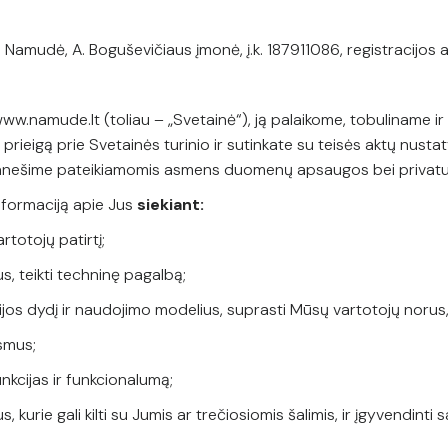
amudė, A. Boguševičiaus įmonė, į.k. 187911086, registracijos 
www.namude.lt (toliau – „Svetainė“), ją palaikome, tobuliname i
prieigą prie Svetainės turinio ir sutinkate su teisės aktų nusta
e pranešime pateikiamomis asmens duomenų apsaugos bei priva
informaciją apie Jus
siekiant:
artotojų patirtį;
s, teikti techninę pagalbą;
rijos dydį ir naudojimo modelius, suprasti Mūsų vartotojų noru
ksmus;
unkcijas ir funkcionalumą;
čus, kurie gali kilti su Jumis ar trečiosiomis šalimis, ir įgyvendin