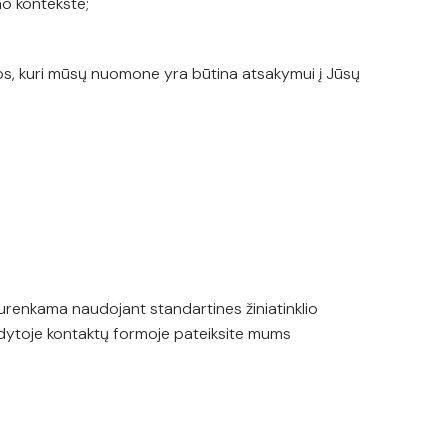
ymo kontekste;
os, kuri mūsų nuomone yra būtina atsakymui į Jūsų
surenkama naudojant standartines žiniatinklio
rodytoje kontaktų formoje pateiksite mums