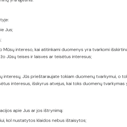
tyje:
pie Jus;
s;
 Mūsų intereso, kai atitinkami duomenys yra tvarkomi išskirtin
o Jūsų teises ir laisves ar teisėtus interesus;
ūsų interesų, Jūs prieštaraujate tokiam duomenų tvarkymui, o t
sėtus interesus, išskyrus atvejus, kai toks duomenų tvarkymas yra
acijos apie Jus ar jos ištrynimą:
iui, kol nustatytos klaidos nebus ištaisytos;