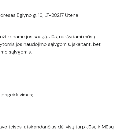
adresas Eglyno g. 16, LT-28217 Utena
r užtikriname jos saugą. Jūs, naršydami mūsų
tytomis jos naudojimo sąlygomis, įskaitant, bet
tumo sąlygomis.
s, pageidavimus;
ti savo teises, atsirandančias dėl visų tarp Jūsų ir Mūsų