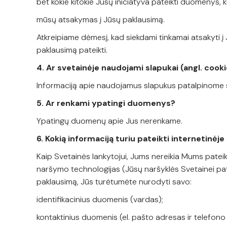
bet kokie kitokie Jūsų iniciatyva pateikti duomenys,
mūsų atsakymas į Jūsų paklausimą.
Atkreipiame dėmesį, kad siekdami tinkamai atsakyti 
paklausimą pateikti.
4. Ar svetainėje naudojami slapukai (angl. cook
Informaciją apie naudojamus slapukus patalpinome sk
5. Ar renkami ypatingi duomenys?
Ypatingų duomenų apie Jus nerenkame.
6. Kokią informaciją turiu pateikti internetinėje
Kaip Svetainės lankytojui, Jums nereikia Mums pateik
naršymo technologijas (Jūsų naršyklės Svetainei pat
paklausimą, Jūs turėtumėte nurodyti savo:
identifikacinius duomenis (vardas);
kontaktinius duomenis (el. pašto adresas ir telefono