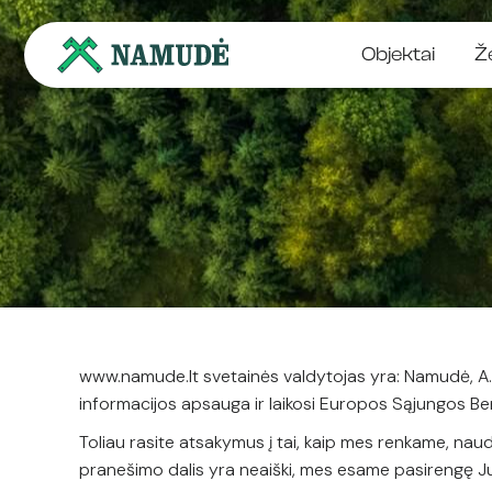
Objektai
Ž
www.namude.lt svetainės valdytojas yra: Namudė, A. B
informacijos apsauga ir laikosi Europos Sąjungos 
Toliau rasite atsakymus į tai, kaip mes renkame, naud
pranešimo dalis yra neaiški, mes esame pasirengę Ju