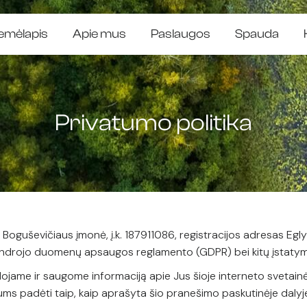
emėlapis
Apie mus
Paslaugos
Spauda
Privatumo politika
oguševičiaus įmonė, į.k. 187911086, registracijos adresas Eglyn
Bendrojo duomenų apsaugos reglamento (GDPR) bei kitų įstatym
ojame ir saugome informaciją apie Jus šioje interneto svetainėje.
ms padėti taip, kaip aprašyta šio pranešimo paskutinėje dalyj