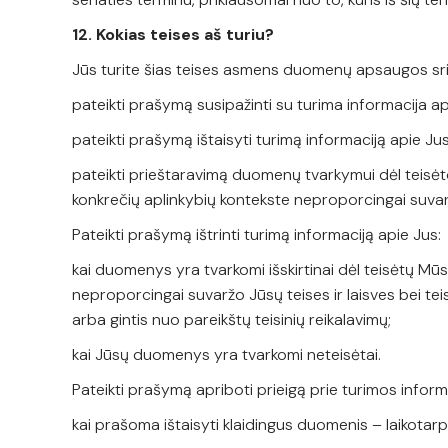
12. Kokias teises aš turiu?
Jūs turite šias teises asmens duomenų apsaugos sri
pateikti prašymą susipažinti su turima informacija a
pateikti prašymą ištaisyti turimą informaciją apie Ju
pateikti prieštaravimą duomenų tvarkymui dėl teisėto
konkrečių aplinkybių kontekste neproporcingai suvarž
Pateikti prašymą ištrinti turimą informaciją apie Jus:
kai duomenys yra tvarkomi išskirtinai dėl teisėtų M
neproporcingai suvaržo Jūsų teises ir laisves bei tei
arba gintis nuo pareikštų teisinių reikalavimų;
kai Jūsų duomenys yra tvarkomi neteisėtai.
Pateikti prašymą apriboti prieigą prie turimos inform
kai prašoma ištaisyti klaidingus duomenis – laikotarp