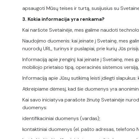
apsaugoti Mūsų teises ir turtą, susijusius su Svetain
3. Kokia informacija yra renkama?
Kai naršote Svetainėje, mes galime naudoti technolog
Naudojimo duomenis: kai įeinate į Svetainę, mes galime
nuorodų URL, turinys ir puslapiai, prie kurių Jūs prisij
Informaciją apie įrenginį: kai įeinate į Svetainę, mes 
mobiliojo prietaiso tipą, operacinės sistemos versiją, į
Informaciją apie Jūsų sutikimą leisti įdiegti slapuku
Atkreipiame dėmesį, kad šie duomenys yra anoniminia
Kai savo iniciatyva parašote žinutę Svetainėje nuro
duomenys:
identifikaciniai duomenys (vardas);
kontaktiniai duomenys (el. pašto adresas, telefono Nr