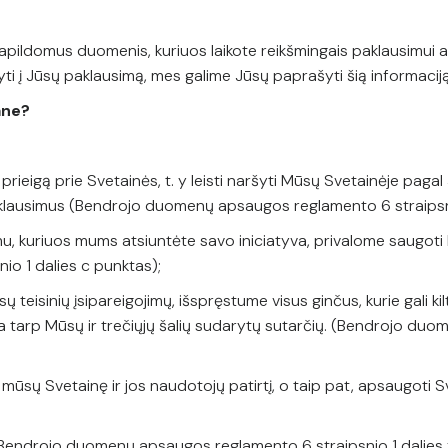
papildomus duomenis, kuriuos laikote reikšmingais paklausimui a
yti į Jūsų paklausimą, mes galime Jūsų paprašyti šią informaciją
mane?
 prieigą prie Svetainės, t. y leisti naršyti Mūsų Svetainėje pa
užklausimus (Bendrojo duomenų apsaugos reglamento 6 straipsn
, kuriuos mums atsiuntėte savo iniciatyva, privalome saugoti l
o 1 dalies c punktas);
teisinių įsipareigojimų, išspręstume visus ginčus, kurie gali kilt
ba tarp Mūsų ir trečiųjų šalių sudarytų sutarčių. (Bendrojo du
i mūsų Svetainę ir jos naudotojų patirtį, o taip pat, apsaugoti 
(Bendrojo duomenų apsaugos reglamento 6 straipsnio 1 dalies 