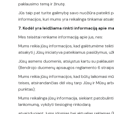
paklausimo temą ir žinutę.
Jūs taip pat turite galimybę savo nuožiūra pateikti 
informacijos, kuri mums yra reikalinga tinkamai atsak
7. Kodėl yra leidžiama rinkti informaciją apie 
Mes teisėtai renkame informaciją apie jus, nes:
Mums reikia jūsų informacijos, kad galėtumėme teikti
atsakyti į Jūsų iniciatyva pateikiamus pasiūlymus, 
Jūsų asmens duomenis, atsiųstus kartu su paklausimu
(Bendrojo duomenų apsaugos reglamento 6 straipsni
Mums reikia jūsų informacijos, kad būtų laikomasi mūsų 
teises, atsirandančias dėl visų tarp Jūsų ir Mūsų ar
punktas);
Mums reikalinga jūsų informacija, siekiant patobulint
lankomumą, vykdyti tiesioginę rinkodarą
atvaizduojant Jums įdomias bei aktualias reklamas 