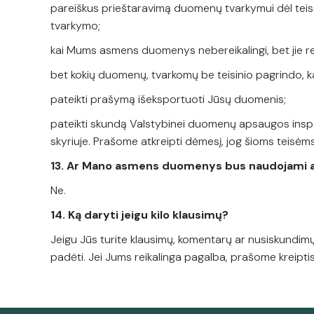
pareiškus prieštaravimą duomenų tvarkymui dėl teisė
tvarkymo;
kai Mums asmens duomenys nebereikalingi, bet jie reika
bet kokių duomenų, tvarkomų be teisinio pagrindo, k
pateikti prašymą išeksportuoti Jūsų duomenis;
pateikti skundą Valstybinei duomenų apsaugos inspek
skyriuje. Prašome atkreipti dėmesį, jog šioms teisėm
13. Ar Mano asmens duomenys bus naudojami a
Ne.
14. Ką daryti jeigu kilo klausimų?
Jeigu Jūs turite klausimų, komentarų ar nusiskundi
padėti. Jei Jums reikalinga pagalba, prašome kreipti