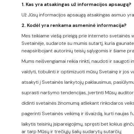
1. Kas yra atsakingas už informacijos apsaugą?
Už Jūsų informacijos apsaugą atsakingas asmuo yra N
2. Kodėl yra renkama asmeninė informacija?
Mes teikiame viešą prieigą prie interneto svetainės 
Svetainėje, sudarote su mumis sutartį, kuria gaunate 
neapsiribojant autorinių teisių sąlygomis ir šiam
Mums neišvengiamai reikia rinkti, naudoti ir saugoti 
valdyti, tobulinti ir optimizuoti mūsų Svetainę ir jos v
atsakyti į Svetainės lankytojų paklausimus, pasiūlymu
suprasti naršymo tendencijas, įvertinti Mūsų audito
didinti svetainės žinomumą atliekant rinkodaros vei
pagerinti Svetainės veikimą ir išvaizdą, kurti naujas f
laikytis teisinių įsipareigojimų, spręsti bet kokius gin
ar tarp Mūsų ir trečiųjų šalių sudarytų sutarčių;