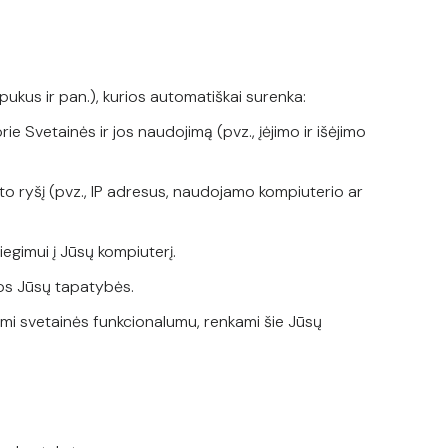
pukus ir pan.), kurios automatiškai surenka:
e Svetainės ir jos naudojimą (pvz., įėjimo ir išėjimo
rneto ryšį (pvz., IP adresus, naudojamo kompiuterio ar
iegimui į Jūsų kompiuterį.
ios Jūsų tapatybės.
ami svetainės funkcionalumu, renkami šie Jūsų