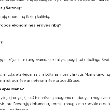
itų šaltinių?
ojų duomenų iš kitų šaltinių.
uropos ekonominės erdvės ribų?
s?
iekėjams ar rangovams, kiek tai yra pagrįstai reikalinga Svetain
ei toks atskleidimas yra būtinas, norint laikytis Mums taikomų t
administracinėse ar neteisminėse procedūrose.
kta apie Mane?
ytojo įrenginį (-ius) ir naršymą saugoma ne daugiau negu vien
irtinta Bendrųjų dokumentų terminų saugojimo rodykle arba k
minų yra ilgesnis.