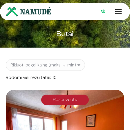
Butai
Rūšiuojama
Rodomi visi rezultatai: 15
pagal
kainą:
nuo
Rezervuota
didžiausios
iki
mažiausios