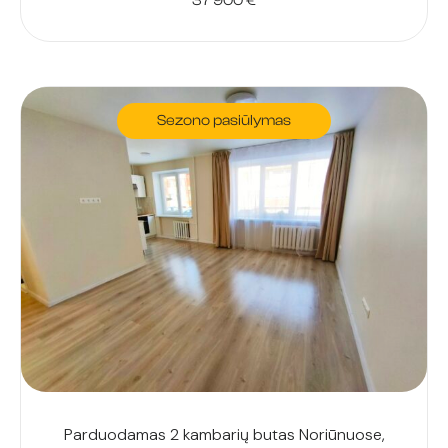
37 900
€
Sezono pasiūlymas
Parduodamas 2 kambarių butas Noriūnuose,