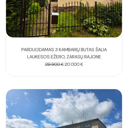
PARDUODAMAS 3 KAMBARIŲ BUTAS ŠALIA
LAUKESOS EŽERO, ZARASŲ RAJONE
Original
Current
29 900
€
20 000
€
price
price
was:
is:
29
20
900 €.
000 €.