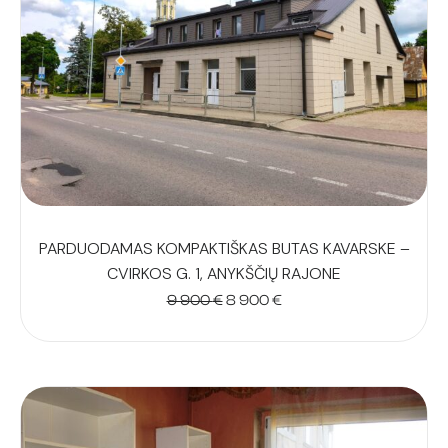
PARDUODAMAS KOMPAKTIŠKAS BUTAS KAVARSKE –
CVIRKOS G. 1, ANYKŠČIŲ RAJONE
Original
Current
9 900
€
8 900
€
price
price
was:
is:
9
8
900 €.
900 €.