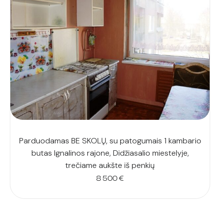
Parduodamas BE SKOLŲ, su patogumais 1 kambario
butas Ignalinos rajone, Didžiasalio miestelyje,
trečiame aukšte iš penkių
8 500
€