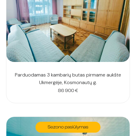
Parduodamas 3 kambarių butas pirmame aukšte
Ukmergėje, Kosmonautų g.
86 900
€
Sezono pasiūlymas