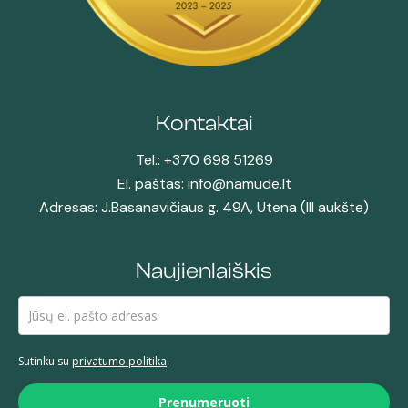
Kontaktai
Tel.: +370 698 51269
El. paštas: info@namude.lt
Adresas: J.Basanavičiaus g. 49A, Utena (III aukšte)
Naujienlaiškis
Sutinku su
privatumo politika
.
Prenumeruoti