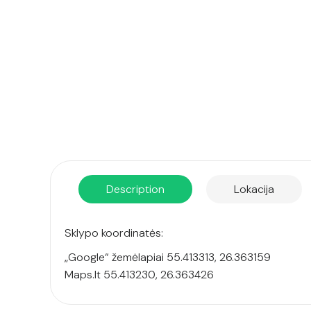
Description
Lokacija
Sklypo koordinatės:
„Google“ žemėlapiai 55.413313, 26.363159
Maps.lt 55.413230, 26.363426