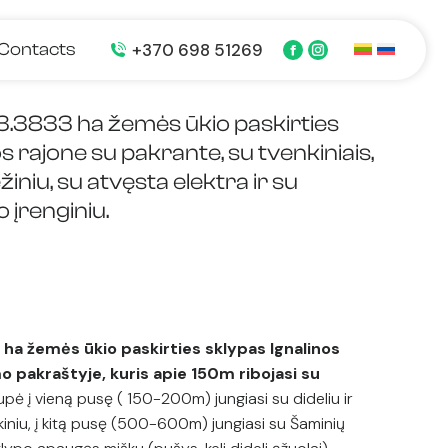
+370 698 51269
Contacts
Facebook
Instagram
page
page
opens
opens
in
in
3833 ha žemės ūkio paskirties
new
new
s rajone su pakrante, su tvenkiniais,
window
window
iniu, su atvęsta elektra ir su
įrenginiu.
ha žemės ūkio paskirties sklypas Ignalinos
o pakraštyje, kuris apie 150m ribojasi su
pė į vieną pusę ( 150-200m) jungiasi su dideliu ir
iniu, į kitą pusę (500-600m) jungiasi su Šaminių