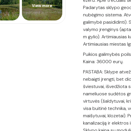
ežeru. Apie trečdalis s
View more
Padarytas sklypo geode
nubėgimo sistema. Atves
galimybė pasididinti). S
valymo įrenginys (apta
m gylio). Artimiausias k
Artimiausias miestas Ign
Puikios galimybės poilsi
Kaina: 36000 eurų.
PASTABA: Sklype atvežti
nebaigti įrengti, bet did
šviestuvai, išvedžiota 
nameliuose sudėtos gri
virtuvės (šaldytuvai, kr
visa buitinė technika, 
maišytuvai, klozetai). P
kanalizaciją ir elektros 
Sklypo kaina su modul