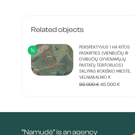
Related objects
PERSPEKTYVUS 1 HA KITOS
PASKIRTIES (VIENBUČIŲ IR
DVIBUČIŲ GYVENAMŲJŲ
PASTATŲ TERITORIJOS)
SKLYPAS ROKIŠKIO MIESTE,
VELNIAKALNIO K.
Original
Curren
55 000
€
45 000
€
price
price
was:
is:
55
45
000 €.
000 €.
“Namudė” is an agency