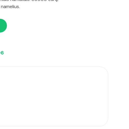
k namelius.
06