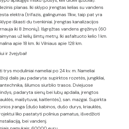
klypo apaugęs mišku (pušys, keli dideli ąžuolai).
zinis planas. Iki sklypo įrengtas kelias su vandens
ta elektra (trifazis, galingumas 11kw, taip pat yra
klype iškasti du tvenkiniai. Įrengtas kanalizacijos
rnauja iki 8 žmonių). Išgręžtas vandens gręžinys (60
aimynas už kelių šimtų metrų. Iki asfaltuoto kelio 1 km.
alina apie 18 km. Iki Vilniaus apie 128 km.
ui ir žvejybai!
 trys moduliniai nameliai po 24 kv. m. Nameliai
žioji dalis jau padaryta: supirktos rozetės, jungikliai,
santechnika, šilumos siurblio trasos. Dviejuose
ndys, padaryta sienų bei lubų apdaila, įrengtos
iauklės, maišytuvai, kaitlentės), san. mazgai. Supirkta
vonios įranga (dušo kabinos, dušo durys, kriauklės,
rojektui liko pastatyti polinius pamatus, išvedžioti
instaliaciją, bei vandenį.
iniais namukais: 60000 eurų.