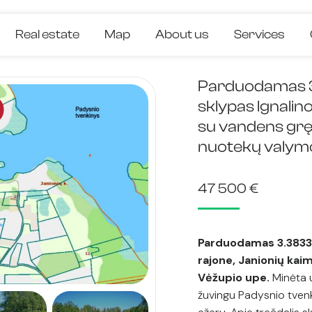
Real estate
Map
About us
Services
Parduodamas 3.
sklypas Ignalino
su vandens gręž
nuotekų valymo 
47 500
€
Parduodamas 3.3833 
rajone, Janionių kaim
Vėžupio upe.
Minėta u
žuvingu Padysnio tvenk