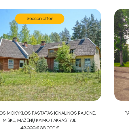
Season offer
P
OS MOKYKLOS PASTATAS IGNALINOS RAJONE,
MIŠKE, MAŽĖNŲ KAIMO PAKRAŠTYJE
Original
Current
42 000
€
38 000
€