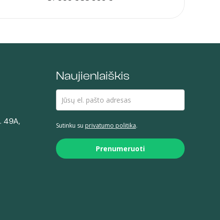
price
price
was:
is:
37
35
900 €.
900 €.
Naujienlaiškis
. 49A,
Sutinku su
privatumo politika
.
Prenumeruoti