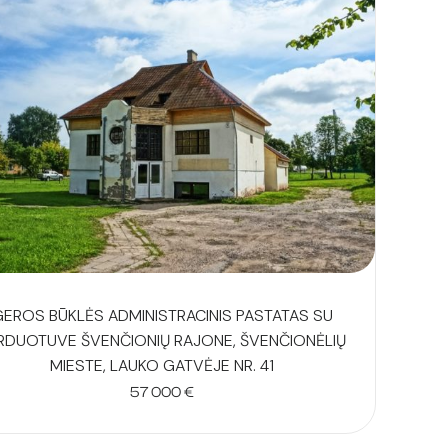
to
low
GEROS BŪKLĖS ADMINISTRACINIS PASTATAS SU
RDUOTUVE ŠVENČIONIŲ RAJONE, ŠVENČIONĖLIŲ
MIESTE, LAUKO GATVĖJE NR. 41
57 000
€