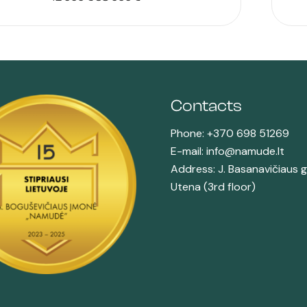
price
price
was:
is:
42
38
000 €.
000 €.
Contacts
Phone: +370 698 51269
E-mail: info@namude.lt
Address: J. Basanavičiaus g
Utena (3rd floor)