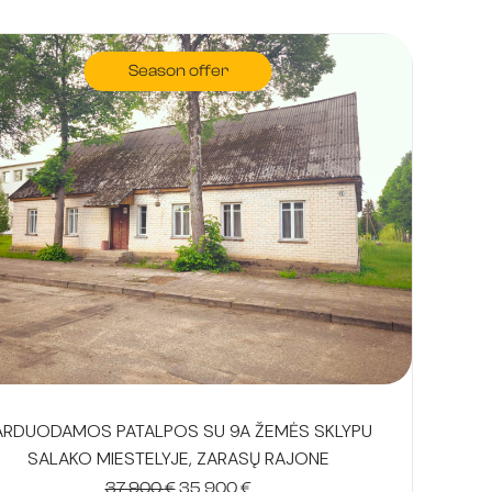
Season offer
ARDUODAMOS PATALPOS SU 9A ŽEMĖS SKLYPU
SALAKO MIESTELYJE, ZARASŲ RAJONE
Original
Current
37 900
€
35 900
€