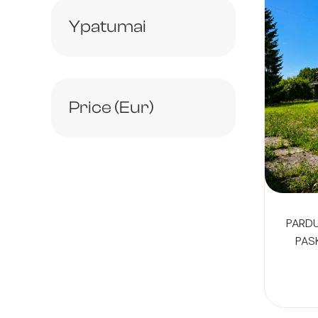
Ypatumai
Price (Eur)
PARD
PAS